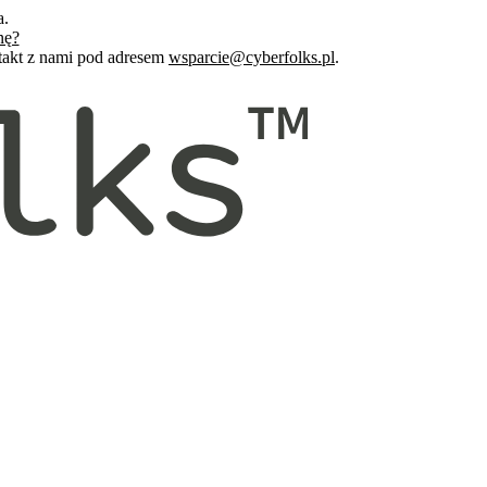
a.
nę?
ntakt z nami pod adresem
wsparcie@cyberfolks.pl
.